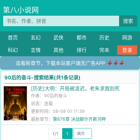
第八小说网
搜索
首页
玄幻
武侠
都市
历史
网游
科幻
言情
其他
排行
完本
登录
↓↓↓
追看新章节，下载本站客户端无广告APP
90后的奋斗-搜索结果(共1条记录)
[历史]大明：开局被凌迟，老朱求我别死
作者：
90后的奋斗
状态：连载
更新时间：08-08 01:11:39
最新章节：
第876章 决战额尔齐斯河畔
1/1
1