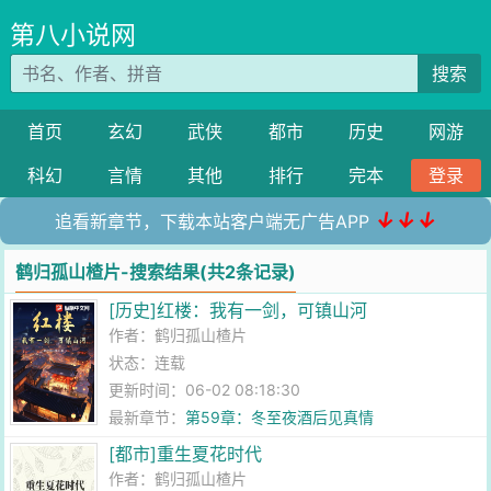
第八小说网
搜索
首页
玄幻
武侠
都市
历史
网游
科幻
言情
其他
排行
完本
登录
↓↓↓
追看新章节，下载本站客户端无广告APP
鹤归孤山楂片-搜索结果(共2条记录)
[历史]红楼：我有一剑，可镇山河
作者：
鹤归孤山楂片
状态：连载
更新时间：06-02 08:18:30
最新章节：
第59章：冬至夜酒后见真情
[都市]重生夏花时代
作者：
鹤归孤山楂片