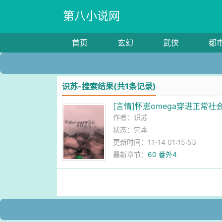
第八小说网
首页
玄幻
武侠
都
识苏-搜索结果(共1条记录)
[言情]怀崽omega穿进正常社
作者：
识苏
状态：完本
更新时间：11-14 01:15:53
最新章节：
60 番外4