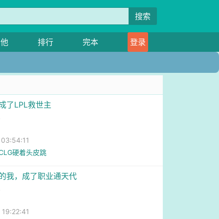
搜索
其他
排行
完本
登录
成了LPL救世主
尺
3:54:11
章CLG硬着头皮跳
博的我，成了职业通天代
尺
9:22:41