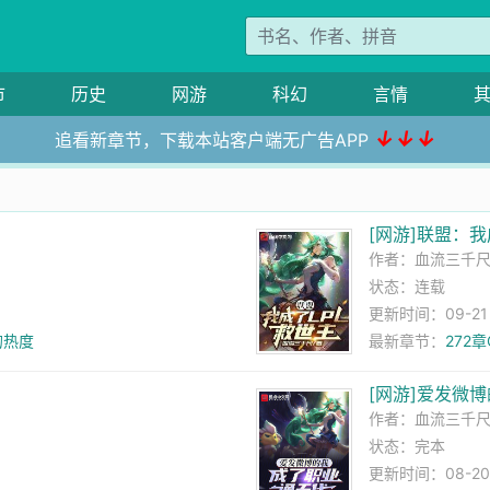
市
历史
网游
科幻
言情
↓↓↓
追看新章节，下载本站客户端无广告APP
[网游]联盟：我
作者：
血流三千
状态：连载
更新时间：09-21 0
的热度
最新章节：
272
[网游]爱发微
作者：
血流三千
状态：完本
更新时间：08-20 1