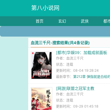
第八小说网
首页
玄幻
武侠
都
血流三千尺-搜索结果(共4条记录)
[都市]华娱09：加载成就面板
作者：
血流三千尺
状态：连载
更新时间：08-04 19:28:24
最新章节：
第212章 弹指就是白给
[网游]联盟之冠军主教
作者：
血流三千尺
状态：连载
更新时间：09-29 01:45:18