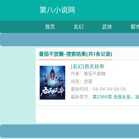
第八小说网
首页
玄幻
武侠
都
番茄不放糖-搜索结果(共1条记录)
[玄幻]吞天妖帝
作者：
番茄不放糖
状态：连载
更新时间：08-06 09:08:58
最新章节：
第2366章 虫族女皇，