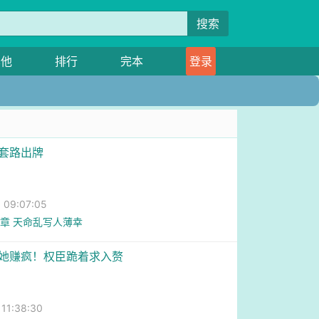
搜索
其他
排行
完本
登录
按套路出牌
09:07:05
6章 天命乱写人薄幸
，她赚疯！权臣跪着求入赘
1:38:30