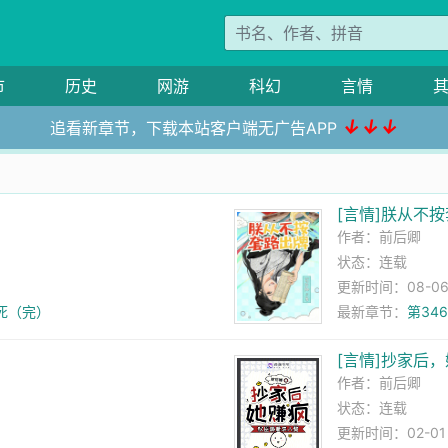
市
历史
网游
科幻
言情
↓↓↓
追看新章节，下载本站客户端无广告APP
[言情]朕从不
作者：
前后卿
状态：连载
更新时间：08-06 
死（完）
最新章节：
第34
[言情]抄家后
作者：
前后卿
状态：连载
更新时间：02-01 1