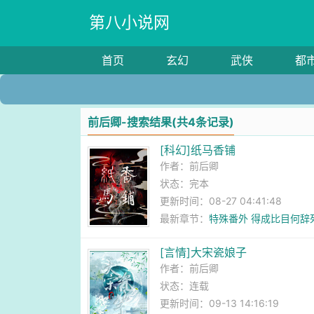
第八小说网
首页
玄幻
武侠
都
前后卿-搜索结果(共4条记录)
[科幻]纸马香铺
作者：
前后卿
状态：完本
更新时间：08-27 04:41:48
最新章节：
特殊番外 得成比目何辞
[言情]大宋瓷娘子
作者：
前后卿
状态：连载
更新时间：09-13 14:16:19