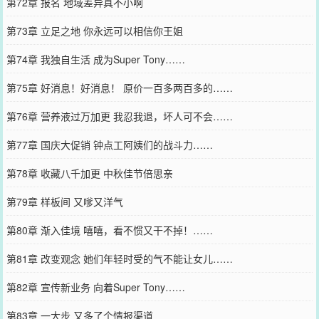
第72章 报名 地域差异真不小啊
第73章 立足之地 你永远可以相信你王姐
第74章 我独自生活 成为Super Tony……
第75章 好消息！好消息！ 原价一百多两百多的……
第76章 营养液过万加更 我忍我退，坏人可不会……
第77章 国庆大促销 钟点工阿姨们的战斗力……
第78章 收藏八千加更 中秋佳节倍思亲
第79章 样板间 又嗲又洋气
第80章 渐入佳境 嘻嘻，看不惯又干不掉！……
第81章 改变观念 她们年轻时受的气不能让女儿……
第82章 宣传新业务 向着Super Tony……
第83章 一大步 又多了个情报渠道