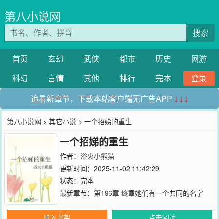
第八小说网
搜索
首页
玄幻
武侠
都市
历史
网游
科幻
言情
其他
排行
完本
登录
追看新章节，下载本站客户端无广告APP
↓↓↓
第八小说网
>
其它小说
> 一个招娣的重生
一个招娣的重生
作者：
浴火小熊猫
更新时间：2025-11-02 11:42:29
状态：完本
最新章节：
第196章 终章她们有一个共同的名字
加入书架
点击阅读