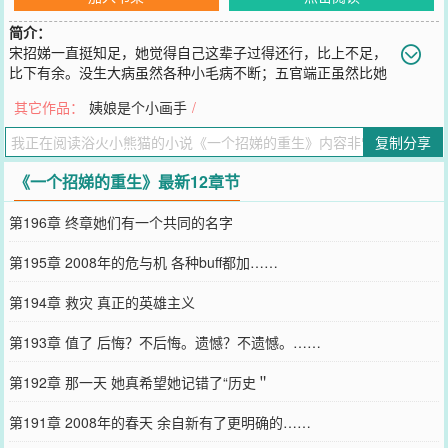
简介：
宋招娣一直挺知足，她觉得自己这辈子过得还行，比上不足，
比下有余。没生大病虽然各种小毛病不断；五官端正虽然比她
还大三岁的雇主叫她宋阿姨；可她一个农村姑娘熬了二三十年终于在
其它作品：
姨娘是个小画手
/
城里有了自己的房子虽然还欠着二十年贷款。但是房都有了还要啥自
行车啊！新房装修好，她参加了个旅行团，正坐着火车唱着歌，车进
复制分享
山洞，再一睁眼，她回到了1997年。宋招娣看着破洞的蚊帐，摸摸身
上肿痛的伤痕，弟弟宋家宝一边踢门一边
《一个招娣的重生》最新12章节
您要是觉得《
一个招娣的重生
》还不错的话请不要忘记向您QQ群和微
博微信里的朋友推荐哦！
第196章 终章她们有一个共同的名字
第195章 2008年的危与机 各种buff都加……
第194章 救灾 真正的英雄主义
第193章 值了 后悔？不后悔。遗憾？不遗憾。……
第192章 那一天 她真希望她记错了“历史＂
第191章 2008年的春天 余自新有了更明确的……