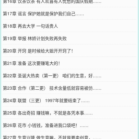
第16章 饮茶饮茶 有人欢喜有人忧愁的国庆假期……
第17章 谣言 保护她就是保护我们自己……
第18章 再去大学 一句话贵人
第19章 举报 林娇计划失败再失败
第20章 开窍 是时候给大姐开开窍了！
第21章 准备 这次要赚笔大的！
第22章 圣诞大热卖（第一更） 咱们的生意，好……
第23章 合作（第二更） 技术含量低就容易被仿……
第24章 联盟（三更） 1997年就要结束了……
第25章 各出奇招 赚钱嘛，不就是各凭本事……
第26章 花市 小钱钱，准备进我口袋吧！……
第27章 生意兴隆 做生意嘛，不就是要卖创意，……