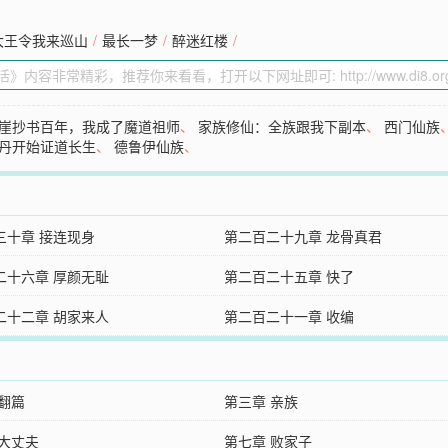
大王令我来巡山
/
最长一梦
/
醉迷红楼
/
崖抄书百年，我成了魔道祖师
、
家族修仙：全族跟我下副本
、
西门仙族
丹开始证道长生
、
德鲁伊仙族
、
三十章 接连现身
第二百二十九章 龙骨真君
二十六章 厚颜无耻
第二百二十五章 快了
二十二章 胡家来人
第二百二十一章 收编
 翻篇
第三章 亲族
 大丈夫
第七章 败家子