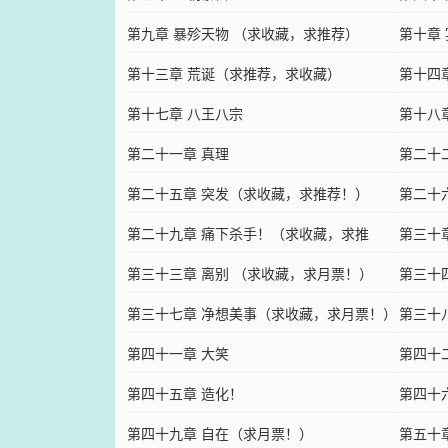
第九章 暴殄天物 （求收藏，求推荐）
第十章
第十三章 荒诞（求推荐，求收藏）
第十四
第十七章 八王八宗
第十八
第二十一章 真理
第二十
第二十五章 突发（求收藏，求推荐！）
推荐！
第二十
第二十九章 痛下杀手！（求收藏，求推
推荐）
第三十
荐！）
第三十三章 离别 （求收藏，求月票！）
第三十
第三十七章 净想美事（求收藏，求月票！）
票！）
第三十
第四十一章 大笑
第四十
第四十五章 造化！
第四十
第四十九章 自在（求月票！）
第五十