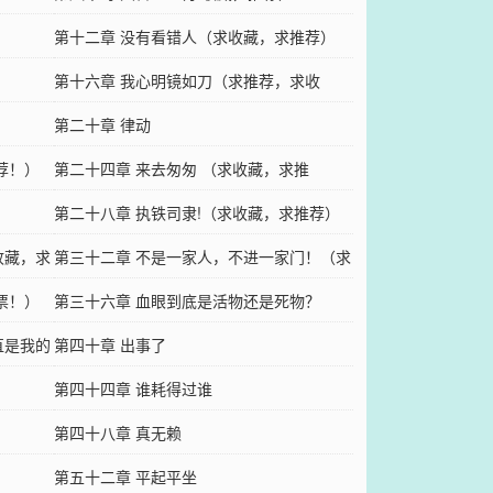
）
第十二章 没有看错人（求收藏，求推荐）
）
第十六章 我心明镜如刀（求推荐，求收
）
藏！）
第二十章 律动
荐！）
第二十四章 来去匆匆 （求收藏，求推
）
荐！）
第二十八章 执铁司隶!（求收藏，求推荐）
收藏，求
第三十二章 不是一家人，不进一家门！（求
票！）
收藏，求月票！）
第三十六章 血眼到底是活物还是死物？
直是我的
第四十章 出事了
第四十四章 谁耗得过谁
第四十八章 真无赖
第五十二章 平起平坐