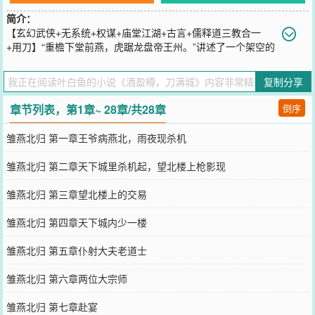
简介：
【玄幻武侠+无系统+权谋+庙堂江湖+古言+儒释道三教合一
+用刀】“重檐下堂前燕，虎踞龙盘帝王州。”讲述了一个架空的
世界。春秋国战后，燕北世子在波谲云诡的庙堂和快意恩仇的江湖之
中，一路逆流而上，从一只小小的堂前燕，直至成为扶摇直上九万里
复制分享
的燕北王。“狗皇帝听好了！本世子今天就告诉这天下，燕北从不缺慷
慨悲歌之士！”
章节列表，第1章~ 28章/共28章
倒序
您要是觉得《
酒盈樽，刀满城
》还不错的话请不要忘记向您QQ群和微
博微信里的朋友推荐哦！
雏燕北归 第一章王爷病燕北，雨夜现杀机
雏燕北归 第二章天下城里杀机起，望北楼上枪影现
雏燕北归 第三章望北楼上的交易
雏燕北归 第四章天下城内少一楼
雏燕北归 第五章仆射大夫老道士
雏燕北归 第六章两位大宗师
雏燕北归 第七章赴宴