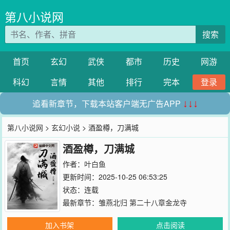
第八小说网
搜索
首页
玄幻
武侠
都市
历史
网游
科幻
言情
其他
排行
完本
登录
追看新章节，下载本站客户端无广告APP
↓↓↓
第八小说网
>
玄幻小说
> 酒盈樽，刀满城
酒盈樽，刀满城
作者：
叶白鱼
更新时间：2025-10-25 06:53:25
状态：连载
最新章节：
雏燕北归 第二十八章金龙寺
加入书架
点击阅读