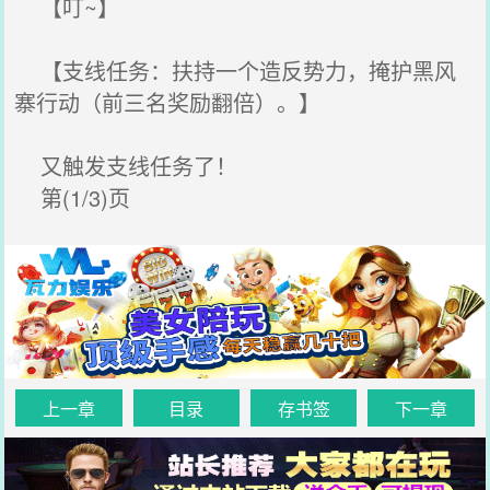
【叮~】
【支线任务：扶持一个造反势力，掩护黑风
寨行动（前三名奖励翻倍）。】
又触发支线任务了！
第(1/3)页
上一章
目录
存书签
下一章