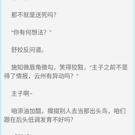
那不就是送死吗？
“你有何想法？”
舒姣反问道。
施知微唇角微勾，笑得狡黠，“主子之前不是
得了情报，云州有异动吗？”
主子啊~
咱添油加醋，撺掇别人去当那出头鸟，咱们
跟在后头低调发育不好吗？