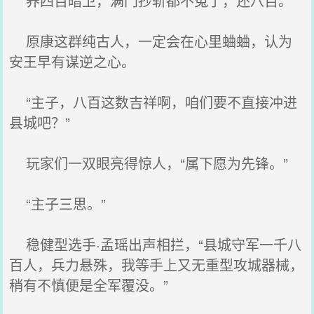
养四百暗卫，满门抄斩都不冤了，还八百。
原康这群纯古人，一定会在心里蛐蛐，认为
安王早有谋逆之心。
“主子，八百这数吉祥啊，咱们要不直接冲进
县城吧？”
玩家们一双眼亮得惊人，“属下愿为先锋。”
“主子三思。”
稳健型选手·孟瑶出声相拦，“县城守军一千八
百人，兵力悬殊，我等手上又无重型攻城器械，
稍有不慎便是全军覆没。”