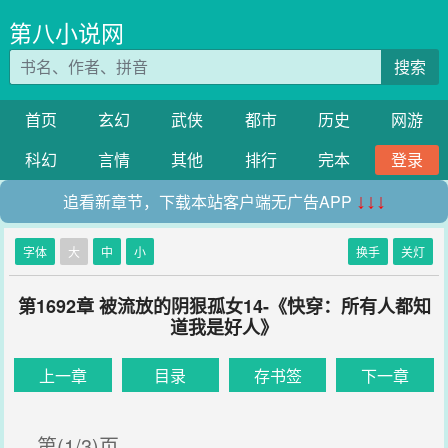
第八小说网
搜索
首页
玄幻
武侠
都市
历史
网游
科幻
言情
其他
排行
完本
登录
追看新章节，下载本站客户端无广告APP
↓↓↓
字体
大
中
小
换手
关灯
第1692章 被流放的阴狠孤女14-《快穿：所有人都知
道我是好人》
上一章
目录
存书签
下一章
第(1/3)页