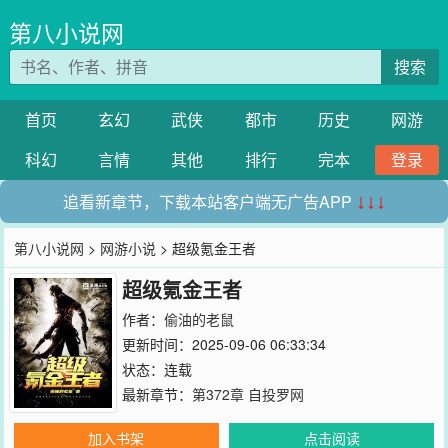
第八小说网
搜索
首页
玄幻
武侠
都市
历史
网游
科幻
言情
其他
排行
完本
登录
追看新章节，下载本站客户端无广告APP
↓↓↓
第八小说网
>
网游小说
> 超级氪金王者
超级氪金王者
作者：
偷油的老鼠
更新时间：2025-09-06 06:33:34
状态：连载
最新章节：
第372章 自投罗网
加入书架
点击阅读