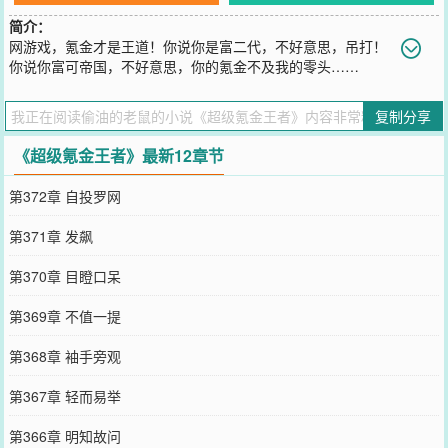
简介：
网游戏，氪金才是王道！你说你是富二代，不好意思，吊打！
你说你富可帝国，不好意思，你的氪金不及我的零头……
您要是觉得《
超级氪金王者
》还不错的话请不要忘记向您QQ群和微博
微信里的朋友推荐哦！
复制分享
《超级氪金王者》最新12章节
第372章 自投罗网
第371章 发飙
第370章 目瞪口呆
第369章 不值一提
第368章 袖手旁观
第367章 轻而易举
第366章 明知故问