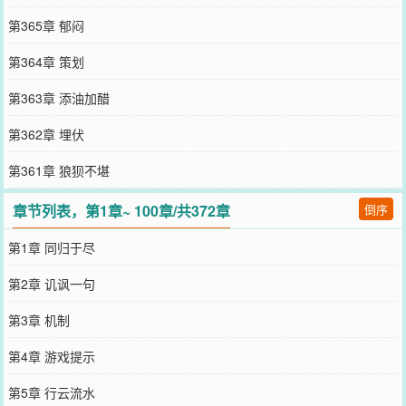
第365章 郁闷
第364章 策划
第363章 添油加醋
第362章 埋伏
第361章 狼狈不堪
章节列表，第1章~ 100章/共372章
倒序
第1章 同归于尽
第2章 讥讽一句
第3章 机制
第4章 游戏提示
第5章 行云流水