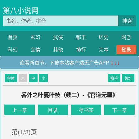
第八小说网
搜索
首页
玄幻
武侠
都市
历史
网游
科幻
言情
其他
排行
完本
登录
追看新章节，下载本站客户端无广告APP
↓↓↓
字体
大
中
小
换手
关灯
番外之叶蔓叶枝（续二）-《官道无疆》
上一章
目录
存书签
下一章
第(1/3)页