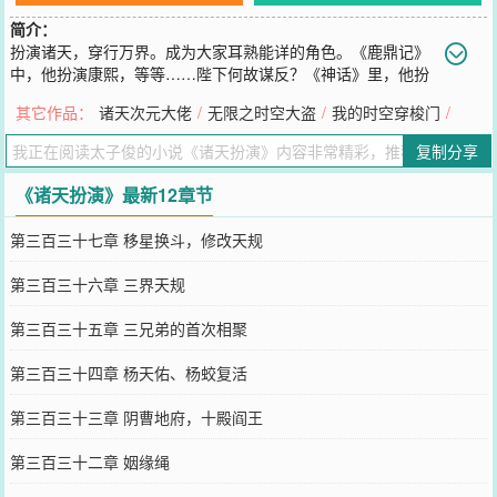
简介：
扮演诸天，穿行万界。成为大家耳熟能详的角色。《鹿鼎记》
中，他扮演康熙，等等……陛下何故谋反？《神话》里，他扮
演赵高势要一步一步走到最高，成为第一权臣。《一人之下》，他扮
其它作品：
诸天次元大佬
/
无限之时空大盗
/
我的时空穿梭门
/
演武当王也，罗天大蘸，风后奇门。《狐妖小红娘》，扮演王权霸
业，天地一剑，王权世家。《无心法师3》，他是不老不死的白琉璃，
复制分享
大唐的第一阴阳师。一人之下、刺客五六七、妖兽都市、西游后传、
封神榜、精卫填海、剑网三……各种小说电影电视剧都会涉及一些。
《诸天扮演》最新12章节
您要是觉得《
诸天扮演
》还不错的话请不要忘记向您QQ群和微博微信
里的朋友推荐哦！
第三百三十七章 移星换斗，修改天规
第三百三十六章 三界天规
第三百三十五章 三兄弟的首次相聚
第三百三十四章 杨天佑、杨蛟复活
第三百三十三章 阴曹地府，十殿阎王
第三百三十二章 姻缘绳