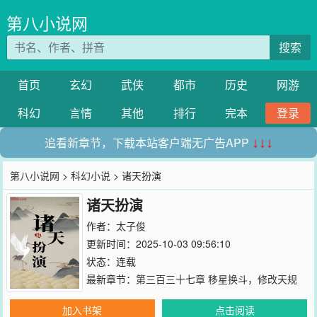
第八小说网
搜索
首页
玄幻
武侠
都市
历史
网游
科幻
言情
其他
排行
完本
登录
追看新章节，下载本站客户端无广告APP
↓↓↓
第八小说网
>
科幻小说
> 诸天扮演
诸天扮演
作者：
太子俊
更新时间：2025-10-03 09:56:10
状态：连载
最新章节：
第三百三十七章 移星换斗，修改天规
加入书架
点击阅读