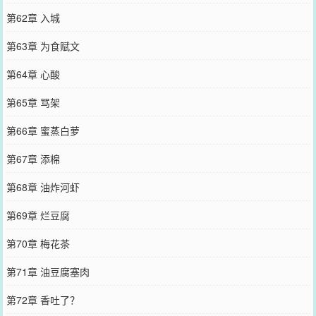
第62章 入城
第63章 为食赋文
第64章 心酸
第65章 骂架
第66章 蜜蒸白萝
第67章 添棉
第68章 油炸河虾
第69章 烂豆腐
第70章 梅花茶
第71章 油豆腐塞肉
第72章 香吐了？