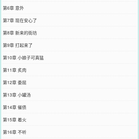
第6章 意外
第7章 现在安心了
第8章 新来的街坊
第9章 打起来了
第10章 小娘子可真猛
第11章 炙肉
第12章 委屈
第13章 小罐汤
第14章 催债
第15章 着火
第16章 不听