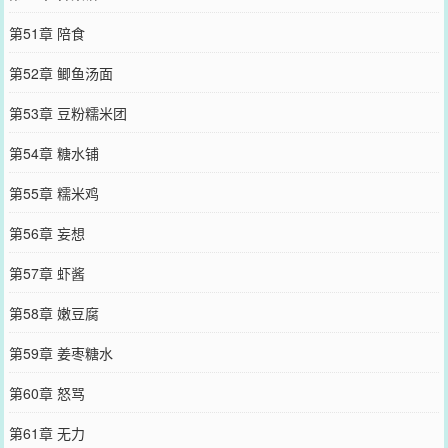
第51章 陪食
第52章 鲫鱼汤面
第53章 豆粉糯米团
第54章 糖水铺
第55章 糯米鸡
第56章 妄想
第57章 虾酱
第58章 嫩豆腐
第59章 姜枣糖水
第60章 怒骂
第61章 无力