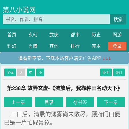
第八小说网
搜索
首页
玄幻
武侠
都市
历史
网游
科幻
言情
其他
排行
完本
登录
追看新章节，下载本站客户端无广告APP
↓↓↓
字体
大
中
小
换手
关灯
第238章 故弄玄虚-《流放后，我靠种田名动天下》
上一章
目录
存书签
下一章
三日后，清晨的薄雾尚未散尽，顾府门口便
已是一片忙碌景象。