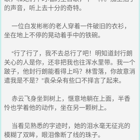
的声音，听上去十分的奇特。
一位白发彬彬的老人穿着一件破旧的衣衫，
坐在地上不停的晃动着手中的铁碗。
“行了行了，我不去总行了吧！明知道封行朗
关心的人是你，还非把我也往浑水里带。我一个
跛子，他封行朗能看得上吗？林雪落，你故意消
遣我是不是？”袁朵朵有些口不择言了起来。
赤云飞身坐到树上，惬意地躺在上面，半香
怜也学着他的动作，坐在另一颗树上。
当看见熟悉的字迹时，她的泪水毫无征兆的
模糊了双眸，眼泪像断了线的珠子。