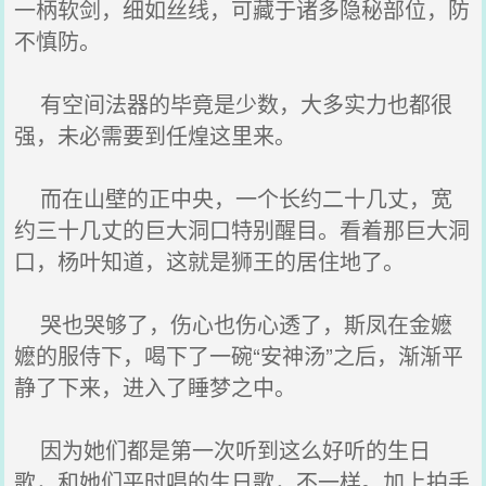
一柄软剑，细如丝线，可藏于诸多隐秘部位，防
不慎防。
有空间法器的毕竟是少数，大多实力也都很
强，未必需要到任煌这里来。
而在山壁的正中央，一个长约二十几丈，宽
约三十几丈的巨大洞口特别醒目。看着那巨大洞
口，杨叶知道，这就是狮王的居住地了。
哭也哭够了，伤心也伤心透了，斯凤在金嬷
嬷的服侍下，喝下了一碗“安神汤”之后，渐渐平
静了下来，进入了睡梦之中。
因为她们都是第一次听到这么好听的生日
歌，和她们平时唱的生日歌，不一样。加上拍手