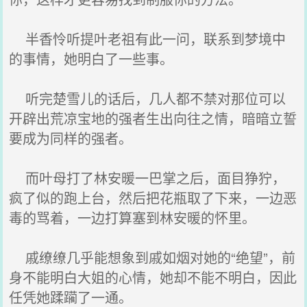
半香怜听提叶老祖有此一问，联系到梦境中
的事情，她明白了一些事。
听完楚雪儿的话后，几人都不禁对那位可以
开辟出荒凉宝地的强者生出向往之情，暗暗立誓
要成为同样的强者。
而叶母打了林安暖一巴掌之后，面目狰狞，
疯了似的跑上台，然后把花瓶取了下来，一边恶
毒的骂着，一边打算塞到林安暖的怀里。
戚缭缭几乎能想象到戚如烟对她的“绝望”，前
身不能明白大姐的心情，她却不能不明白，因此
任凭她蹂躏了一通。