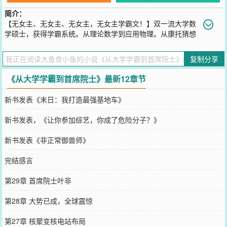
简介：
【无女主、无女主、无女主，无女主学霸文！】双一流大学数
学硕士，获得学霸系统。从理论数学到应用物理。从康托猜想
到万有理论。八大千禧年难题、物理四大神兽、希尔伯特23个问题、
核聚变……
复制分享
您要是觉得《
从大学学霸到首席院士
》还不错的话请不要忘记向您QQ
群和微博微信里的朋友推荐哦！
《从大学学霸到首席院士》最新12章节
新书发表《末日：我打造最强基地车》
新书发表，《让你参加综艺，你成了危险分子？》
新书发表《非正常御兽师》
完结感言
第29章 首席院士叶非
第28章 大势已成，全球震惊
第27章 核聚变核电站布局