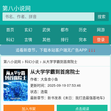
第八小说网
搜索
首页
玄幻
武侠
都市
历史
网游
科幻
言情
其他
排行
完本
登录
追看新章节，下载本站客户端无广告APP
↓↓↓
第八小说网
>
科幻小说
> 从大学学霸到首席院士
从大学学霸到首席院士
作者：
大鱼食小鱼
更新时间：2025-09-19 07:53:46
状态：连载
最新章节：
新书发表《末日：我打造最强基地车》
加入书架
点击阅读