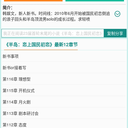
简介：
韩娱文，新人新书。时间线：2010年6月开始被国民初恋倒追
的浪子回头和半岛顶流男solo的成长过程。求轻喷
您要是觉得《
半岛：恋上国民初恋
》还不错的话请不要忘记向您QQ群
和微博微信里的朋友推荐哦！
复制分享
《半岛：恋上国民初恋》最新12章节
新书事项
新书or接着写
第116章 理想型
第115章 开机仪式
第114章 月火剧
第113章 剧本研讨会
第112章 态度