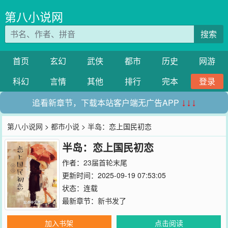
第八小说网
搜索
首页
玄幻
武侠
都市
历史
网游
科幻
言情
其他
排行
完本
登录
追看新章节，下载本站客户端无广告APP
↓↓↓
第八小说网
>
都市小说
> 半岛：恋上国民初恋
半岛：恋上国民初恋
作者：
23届首轮末尾
更新时间：2025-09-19 07:53:05
状态：连载
最新章节：
新书发了
加入书架
点击阅读