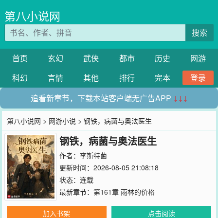
第八小说网
搜索
首页
玄幻
武侠
都市
历史
网游
科幻
言情
其他
排行
完本
登录
追看新章节，下载本站客户端无广告APP
↓↓↓
第八小说网
>
网游小说
> 钢铁，病菌与奥法医生
钢铁，病菌与奥法医生
作者：
李斯特菌
更新时间：2026-08-05 21:08:18
状态：连载
最新章节：
第161章 雨林的价格
加入书架
点击阅读