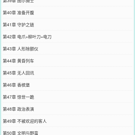
第39章 图尔骑士
第40章 准备开腹
第41章 守护之链
第42章 电爪+柳叶刀=电刀
第43章 人形除颤仪
第44章 黄昏列车
第45章 无人回讯
第46章 香槟堡
第47章 惊世一跪
第48章 政治表演
第49章 不被欢迎的客人
第50章 文明与野蛮