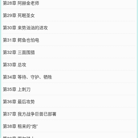
第28章 阿赫金老师
第29章 死眠圣女
第30章 来势汹汹的进攻
第31章 鳄鱼也怕电
第32章 三面围猎
第33章 总攻
第34章 等待、守护、牺牲
第35章 上刺刀
第36章 最后攻势
第37章 我方战争巨兽已部署
第38章 租来的“炮”