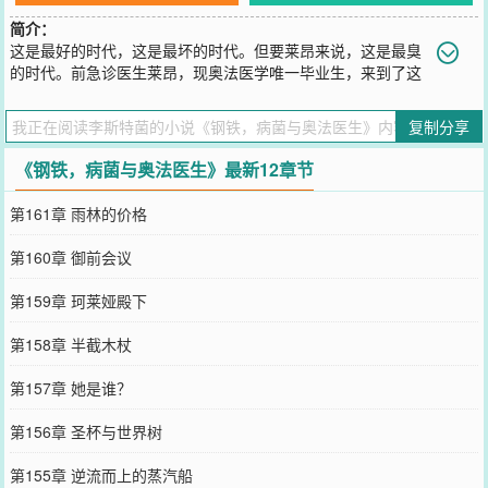
简介：
这是最好的时代，这是最坏的时代。但要莱昂来说，这是最臭
的时代。前急诊医生莱昂，现奥法医学唯一毕业生，来到了这
个奥法与蒸汽并存的世界。他本打算凭着超前的医学知识和奥法的生
产力，顺手客串一回“现代医学之父”。防护学派的护盾术？刚好用来
复制分享
罩出无尘结界。元能学派的燃烧之手？刚好用来消毒手术器械。嬗变
学派的物质变换？刚好用来手搓生理盐水。他还遇到了被称作“死眠圣
《钢铁，病菌与奥法医生》最新12章节
女”的女孩，其双手所触，任何活物都会安然睡去，再不醒来。莱昂的
第一反应是：“全身无菌？！这是上好的手术助手啊。”但他很快发现
第161章 雨林的价格
——上一秒从死神手里抢回的士兵，转头又倒在了冲锋的路上。工厂
主依旧贪婪，新贵族依旧傲慢，普通人依旧沉默。世界已经病入膏
第160章 御前会议
肓。于是医者戴上皇冠，准备亲自动手术。
您要是觉得《
钢铁，病菌与奥法医生
》还不错的话请不要忘记向您QQ
第159章 珂莱娅殿下
群和微博微信里的朋友推荐哦！
第158章 半截木杖
第157章 她是谁？
第156章 圣杯与世界树
第155章 逆流而上的蒸汽船