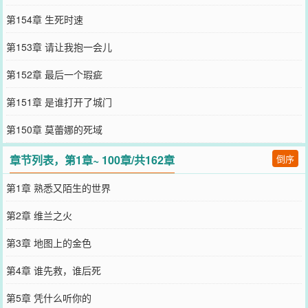
第154章 生死时速
第153章 请让我抱一会儿
第152章 最后一个瑕疵
第151章 是谁打开了城门
第150章 莫蕾娜的死域
章节列表，第1章~ 100章/共162章
倒序
第1章 熟悉又陌生的世界
第2章 维兰之火
第3章 地图上的金色
第4章 谁先救，谁后死
第5章 凭什么听你的