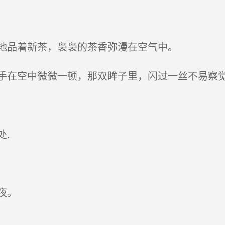
地品着新茶，袅袅的茶香弥漫在空气中。
在空中微微一顿，那双眸子里，闪过一丝不易察
.
夜。