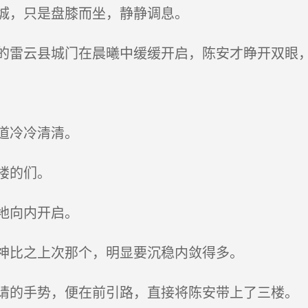
城，只是盘膝而坐，静静调息。
雷云县城门在晨曦中缓缓开启，陈安才睁开双眼，
道冷冷清清。
楼的们。
地向内开启。
神比之上次那个，明显要沉稳内敛得多。
的手势，便在前引路，直接将陈安带上了三楼。