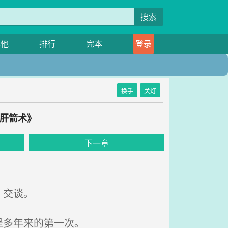
搜索
其他
排行
完本
登录
换手
关灯
狂肝箭术》
下一章
，交谈。
是多年来的第一次。