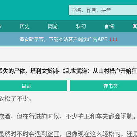
市
历史
网游
科幻
言情
追看新章节，下载本站客户端无广告APP
↓↓↓
 丢失的尸体，塔利文货铺-《乱世武道：从山村猎户开始
目录
存书签
放松了不少。
酒，但在行进的时候，不少护卫和车夫都会闲聊
然时不时会遇到盗匪，但像现在这么轻松的，还