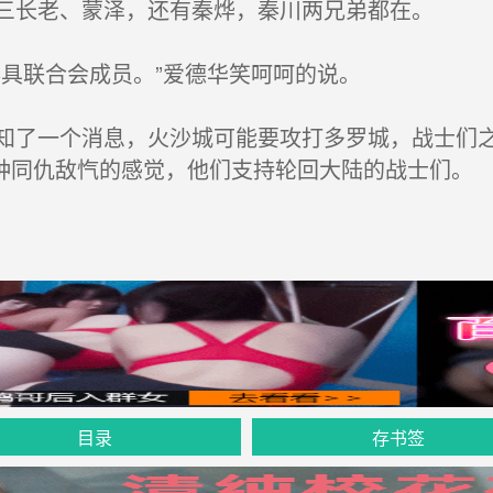
三长老、蒙泽，还有秦烨，秦川两兄弟都在。
具联合会成员。”爱德华笑呵呵的说。
了一个消息，火沙城可能要攻打多罗城，战士们之
种同仇敌忾的感觉，他们支持轮回大陆的战士们。
目录
存书签