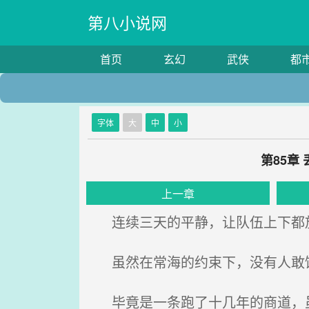
第八小说网
首页
玄幻
武侠
都
字体
大
中
小
第85章
上一章
连续三天的平静，让队伍上下都
虽然在常海的约束下，没有人敢饮
毕竟是一条跑了十几年的商道，虽