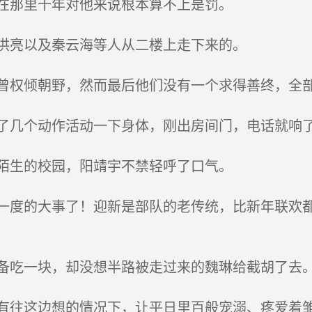
在那里十年对他来说根本算不上是罚。
洪亮以及秦云海等人从二楼上走下来的。
权倾朝野，然而最后他们没有一个求得善终，全
几个动作活动一下身体，刚出房间门，电话就响
陌生的校园，阳靖宇不禁轻呼了口气。
度的大事了！迎新是部队的老传统，比新年联欢都
吃一块，却没想半路被走过来的魏琳给截胡了去
往这边想的情况下，让平日里百般宠溺、疼爱着雏