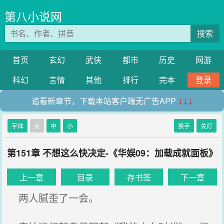
第八小说网
搜索
首页
玄幻
武侠
都市
历史
网游
科幻
言情
其他
排行
完本
登录
追看新章节，下载本站客户端无广告APP
↓↓↓
字体
大
中
小
换手
关灯
第151章 不想这么快决定-《华娱09：加载成就面板》
上一章
目录
存书签
下一章
两人腻歪了一会。