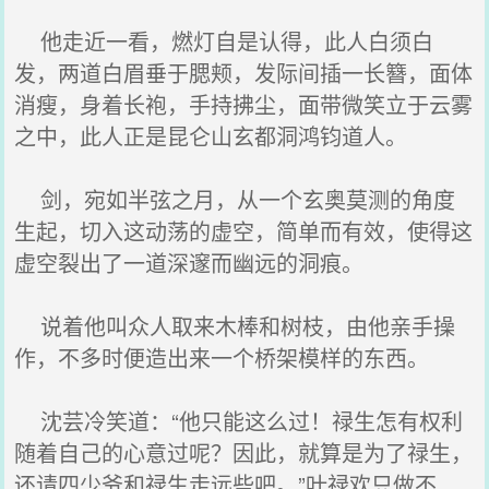
他走近一看，燃灯自是认得，此人白须白
发，两道白眉垂于腮颊，发际间插一长簪，面体
消瘦，身着长袍，手持拂尘，面带微笑立于云雾
之中，此人正是昆仑山玄都洞鸿钧道人。
剑，宛如半弦之月，从一个玄奥莫测的角度
生起，切入这动荡的虚空，简单而有效，使得这
虚空裂出了一道深邃而幽远的洞痕。
说着他叫众人取来木棒和树枝，由他亲手操
作，不多时便造出来一个桥架模样的东西。
沈芸冷笑道：“他只能这么过！禄生怎有权利
随着自己的心意过呢？因此，就算是为了禄生，
还请四少爷和禄生走远些吧。”叶禄欢只做不