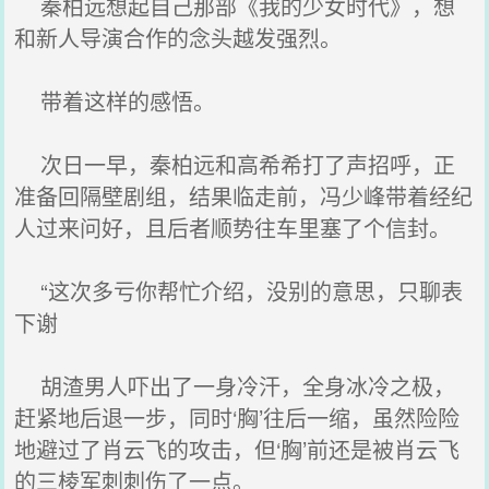
秦柏远想起自己那部《我的少女时代》，想
和新人导演合作的念头越发强烈。
带着这样的感悟。
次日一早，秦柏远和高希希打了声招呼，正
准备回隔壁剧组，结果临走前，冯少峰带着经纪
人过来问好，且后者顺势往车里塞了个信封。
“这次多亏你帮忙介绍，没别的意思，只聊表
下谢
胡渣男人吓出了一身冷汗，全身冰冷之极，
赶紧地后退一步，同时‘胸’往后一缩，虽然险险
地避过了肖云飞的攻击，但‘胸’前还是被肖云飞
的三棱军刺刺伤了一点。