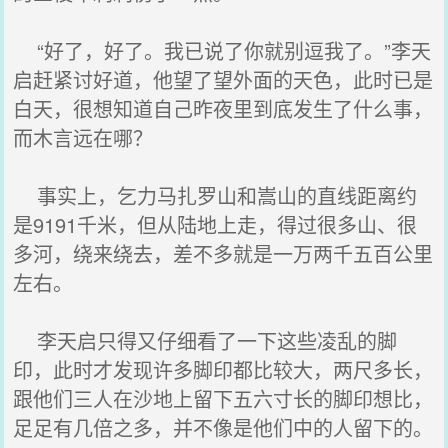
“好了，好了。我已说了你就别逗我了。”李天
启赶紧讨好道，他望了望外面的天色，此时已是
白天，很想知道自己昨夜里到底发生了什么事，
而木言远在哪？
事实上，乞力马扎罗山和嵩山的直线距离约
是9191千米，但从陆地上走，得过很多山、很
多河，绕来绕去，差不多就是一万两千五百公里
左右。
李天启只得又仔细看了一下这些凌乱的脚
印，此时才发现许多脚印都比较大，两尺多长，
跟他们三人在沙地上留下五六寸长的脚印想比，
足足有几倍之多，并不像是他们中的人留下的。