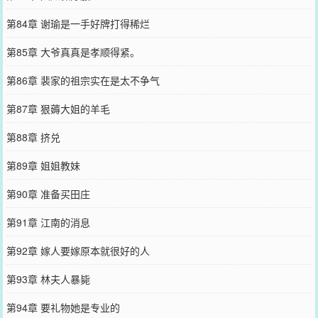
第84章 谢瑜是一手好牌打得稀烂
第85章 大爷真真是孝顺得紧。
第86章 裴家的祖宗实在是太不争气
第87章 狠薅大姐的羊毛
第88章 挤兑
第89章 姐姐教妹
第90章 准备买田庄
第91章 江南的消息
第92章 嫁人要嫁原本就很好的人
第93章 林夫人暴毙
第94章 要礼物她是专业的