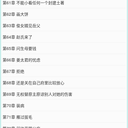
第61章 不能小看任何一个封建土著
第62章 画大饼
第63章 俊女婿见岳父
第64章 赵氏来了
第65章 问生母要钱
第66章 姜太君的忧虑
第67章 拒绝
第68章 还是关在自己府里比较放心
第69章 无权替原主原谅别人对她的伤害
第70章 装病
第71章 雁过拔毛