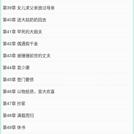
第39章 女儿求父亲放过母亲
第40章 送大姑奶奶回去
第41章 早死的大姐夫
第42章 偶遇假千金
第43章 谢珊珊前世的丈夫
第44章 袁少康
第45章 登门要债
第46章 以物抵债，皆大欢喜
第47章 抄家
第48章 满载而归
第49章 休书