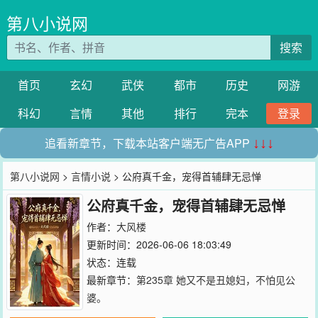
第八小说网
搜索
首页
玄幻
武侠
都市
历史
网游
科幻
言情
其他
排行
完本
登录
追看新章节，下载本站客户端无广告APP
↓↓↓
第八小说网
>
言情小说
> 公府真千金，宠得首辅肆无忌惮
公府真千金，宠得首辅肆无忌惮
作者：
大风楼
更新时间：2026-06-06 18:03:49
状态：连载
最新章节：
第235章 她又不是丑媳妇，不怕见公
婆。