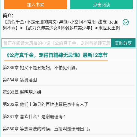
加入书架
点击阅读
简介：
【真假千金+不是无脑的爽文+异能+小空间不常用+甜宠+女强
男不弱】\n【武力充沛美少女&体弱多病美少年】\n末世女王谢
珊珊贪财又好色，穿成生下来就被生母掉包的宁国公府真千金。\n本
想浪荡江湖，结果为了锦衣华服不得不认亲。\n调戏美貌解元公，掏
复制分享
空亲爹小金库。\n同时讲究以德服人，一言不合就开打。\n取代她以
镇国公府大姑娘身份生活的假千金重生后想杀自己灭口？还想抱紧未
《公府真千金，宠得首辅肆无忌惮》最新12章节
来皇后的大腿？\n谢珊珊嘿嘿一笑，拯救难产太子妃，让未来皇后做
不成太子妃。\n给皇帝增寿，继续独享圣宠。\n就在人人都以为她会
第235章 她又不是丑媳妇，不怕见公婆。
嫁入门当户对的公侯之家时，她却嫁给心甘情愿吃软饭的病弱美少年
裴矩。\n人人又说裴矩命不久矣，谢珊珊注定做寡妇。\n结果裴矩的
第234章 猛男落泪
身体一日好过一日，六元及第，起步就是翰林。\n人人嘲讽裴矩吃软
饭，他却说：“我知道你们这些想吃软饭却吃不着的人在嫉妒我。”\n他
第233章 赵明玥之姐
一步一个脚印，稳稳坐上内阁首辅的宝座，对喂他软饭吃的谢珊珊死
心塌地，从不二色，婚后更是把谢珊珊宠上了天。
第232章 他们上海县的百姓也算是京中有人了
您要是觉得《
公府真千金，宠得首辅肆无忌惮
》还不错的话请不要忘
记向您QQ群和微博微信里的朋友推荐哦！
第231章 喜欢什么？是谢珊珊吗？
第230章 等想清洗的时候，直接叫谢珊珊出马。