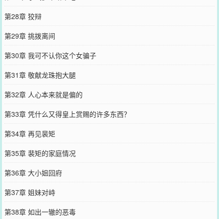
第28章 狡辩
第29章 挑拨离间
第30章 我可不认你这个女骗子
第31章 敬献龙珠抱大腿
第32章 人心本来就是偏的
第33章 凭什么又得皇上赏赐的许多东西？
第34章 再见裴矩
第35章 裴矩的家庭情况
第36章 大小姐回府
第37章 姐妹对峙
第38章 如出一辙的恶毒