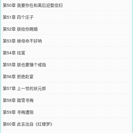
第50章 我要你在和离后迎娶佳妇
第51章 四个庄子
第52章 朕给你赐婚
第53章 继母命不好呐
第54章 炫富
第55章 朕也要镶个戒指
第56章 拒绝赴宴
第57章 上一世的状元郎
第58章 踏雪寻梅
第59章 寻梅遭阻
第60章 此言出自《红楼梦》