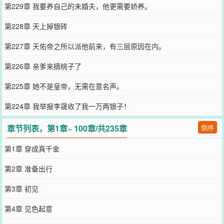
第229章 我要养自己的未婚夫，他更需要娇养。
第228章 天上掉银砖
第227章 天佑帝之所以派他前来，有三层原因在内。
第226章 亲爹来摘桃子了
第225章 她不是皇帝，无需在意名声。
第224章 我举报李晟收了我一万两银子！
章节列表，第1章~ 100章/共235章
倒序
第1章 穿成真千金
第2章 准备出行
第3章 初见
第4章 见色起意