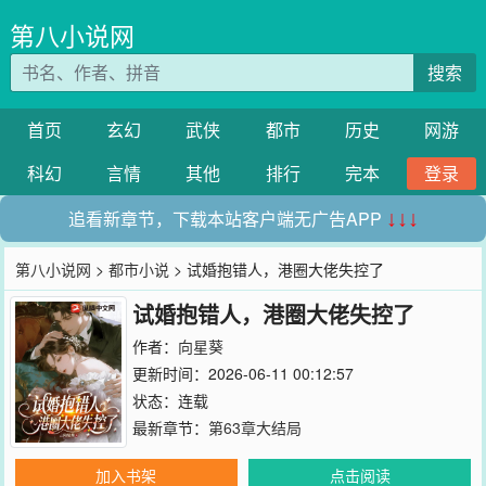
第八小说网
搜索
首页
玄幻
武侠
都市
历史
网游
科幻
言情
其他
排行
完本
登录
追看新章节，下载本站客户端无广告APP
↓↓↓
第八小说网
>
都市小说
> 试婚抱错人，港圈大佬失控了
试婚抱错人，港圈大佬失控了
作者：
向星葵
更新时间：2026-06-11 00:12:57
状态：连载
最新章节：
第63章大结局
加入书架
点击阅读