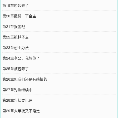
第19章想起来了
第20章敷衍一下金主
第21章报警吧
第22章抓耗子去
第23章想个办法
第24章老公，我想你了
第25章被包养了
第26章但我们还是有感情的
第27章钓鱼继续中
第28章告状要迅速
第29章大半夜又不睡觉