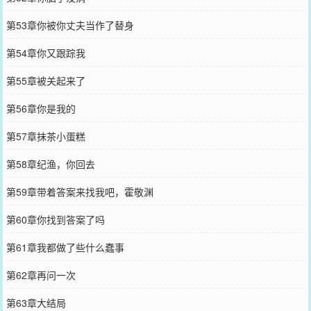
第53章你被你丈夫当作了替身
第54章你又跟踪我
第55章被关起来了
第56章你是我的
第57章抹茶小蛋糕
第58章纪渔，你回去
第59章带着答案来找我吧，霍敬渊
第60章你找到答案了吗
第61章我都做了些什么蠢事
第62章再问一次
第63章大结局