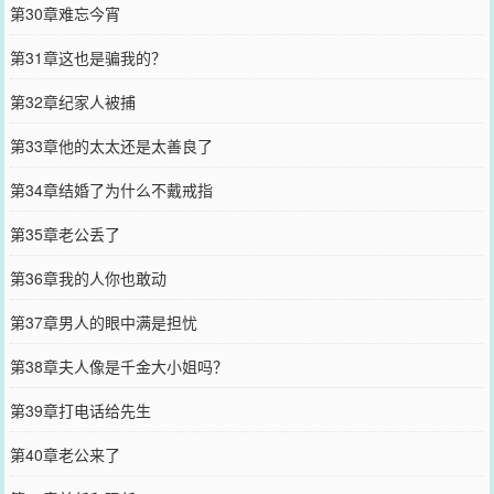
第30章难忘今宵
第31章这也是骗我的？
第32章纪家人被捕
第33章他的太太还是太善良了
第34章结婚了为什么不戴戒指
第35章老公丢了
第36章我的人你也敢动
第37章男人的眼中满是担忧
第38章夫人像是千金大小姐吗？
第39章打电话给先生
第40章老公来了