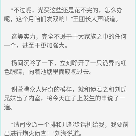
“不过呢，光买这些还是花不完的，怎么办
呢，这个月咱们发双响！”王团长大声喊道。
这等实力，完全不逊于十大家族之中的任何
一个，甚至于更加强大。
杨间沉吟了一下，立刻睁开了一只诡异的红
色眼睛，向着池塘里面窥视过去。
谢萱瞧众人好奇的模样，就和傅君之和刘氏
兄妹出了内室，将今天庄子上发生的事说了一
遍。
“请司令派一个排和几部步话机给我，我要前
出进行炮火侦查！”刘海说道。