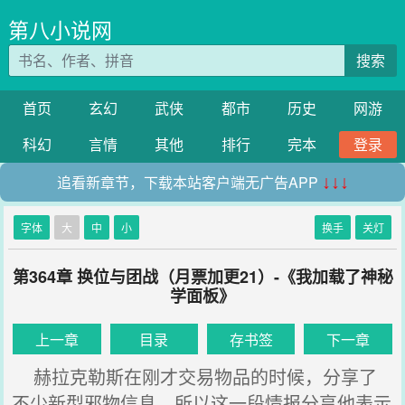
第八小说网
搜索
首页
玄幻
武侠
都市
历史
网游
科幻
言情
其他
排行
完本
登录
追看新章节，下载本站客户端无广告APP
↓↓↓
字体
大
中
小
换手
关灯
第364章 换位与团战（月票加更21）-《我加载了神秘
学面板》
上一章
目录
存书签
下一章
赫拉克勒斯在刚才交易物品的时候，分享了
不少新型邪物信息，所以这一段情报分享他表示