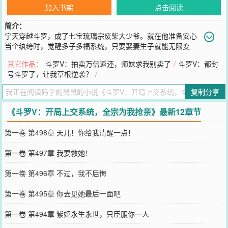
加入书架
点击阅读
简介：
宁天穿越斗罗，成了七宝琉璃宗废柴大少爷。就在他准备安心
当个纨绔时，觉醒多子多福系统，只要娶妻生子就能无限变
强！【升魂丹：打破武魂桎梏，升级武魂！】【魂环碎片：万年魂环
其它作品：
斗罗V：拍卖万倍返还，师妹求我别卖了
/
斗罗V：都封
直接加年限，全员量产十万年猩红魂环！】宁天反手将神级资源上交
号斗罗了，让我草根逆袭？
/
宗门：“爹，神仙托梦说了，必须让全大陆的天骄给我生孩子，不然不
给药！”于是，整个七宝琉璃宗画风突变。宁风致：“传我宗主令！给
复制分享
我搜寻天下美女，嫁我天儿！”剑斗罗：“七杀剑已出鞘！谁敢拒绝天
儿的提亲，老夫先斩了他！”骨斗罗：“十万年魂环在手，抢也得把圣
《斗罗V：开局上交系统，全宗为我抢亲》最新12章节
女、公主全给天儿抢回宗门生娃！”唐三：“凭什么？我两世为人，苦
修暗器，历经生死，他竟然躺着就能变强？！”比比东：“七宝琉璃宗
第一卷 第498章 天儿！你给我清醒一点！
疯了吗？打上武魂殿，就为了逼娜娜嫁过去生孩子？！”最终，宁天躺
在软榻上，看着满宗门的神级老婆和子嗣，无奈叹气：“修罗神？海
第一卷 第497章 我要救她！
神？你们是不是搞错了什么，现在整个神界的神位，都已经被我老婆
儿子包圆了啊！”
第一卷 第496章 不过，我不后悔
您要是觉得《
斗罗V：开局上交系统，全宗为我抢亲
》还不错的话请不
要忘记向您QQ群和微博微信里的朋友推荐哦！
第一卷 第495章 你去见她最后一面吧
第一卷 第494章 紫姬永生永世，只臣服你一人