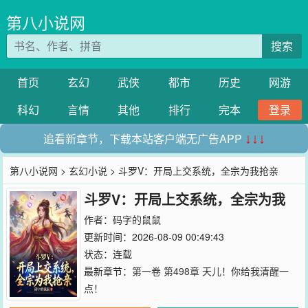
第八小说网
搜索
首页
玄幻
武侠
都市
历史
网游
科幻
言情
其他
排行
完本
登录
追看新章节，下载本站客户端无广告APP
↓↓↓
第八小说网
>
玄幻小说
> 斗罗V：开局上交系统，全宗为我抢亲
斗罗V：开局上交系统，全宗为我
抢亲
作者：
码字的鼠鼠
更新时间：2026-08-09 00:49:43
状态：连载
最新章节：
第一卷 第498章 天儿！你给我清醒一
点！