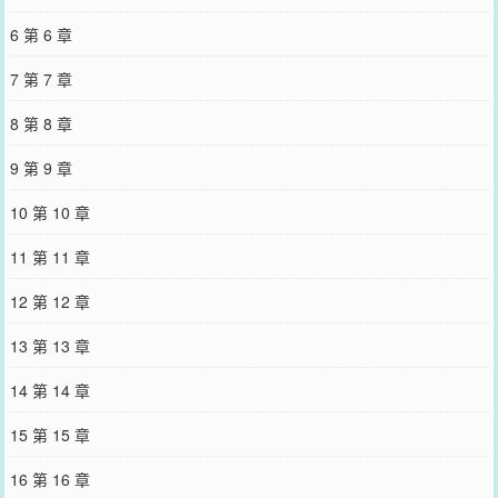
总是吵架，他觉得这才对。可见到陆崳霜那一刻，他却发觉好像不是
6 第 6 章
那么对。她梳着妇人发髻——头上的鸳鸯步摇是他送的；耳坠上雕的
连理枝是他画的花样子；手腕上带着的红玉镯是他娘生前叮嘱，留给
7 第 7 章
他心爱之人的；还有那月余就要临盆的肚子里，揣的孩子也是他的(当
然必须得是他的)。不是说夫妻不睦总吵架？那孩子是怎么来的！——
8 第 8 章
男主日记:失忆第一天：她就是坏，给狗起我的名字。失忆第五天：她
就是坏，半夜把我推醒给她揉腿，到天亮也没能睡。失忆第一个月：
9 第 9 章
我不对劲，她生孩子我为什么怕得要命，抱着她哭得比刚生出的女儿
还大声。失忆第二个月:怎么生二胎啊，我不会，她说亲自教我……
10 第 10 章
嘶，也不是不行，吾生性勤勉好学。【阅读指南】1、1v1双洁2、日
记里生二胎剧情目的是二胎的制造过程，不是为了最终结果(最后也没
11 第 11 章
生)，另，三年抱俩伤身，请慎重3、男主说讨厌女主，实际是开窍
晚，把吃醋当成讨厌4、2025.12.6留
12 第 12 章
您要是觉得《
难为鸾帐恩
》还不错的话请不要忘记向您QQ群和微博微
信里的朋友推荐哦！
13 第 13 章
14 第 14 章
15 第 15 章
16 第 16 章