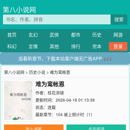
第八小说网
搜索
首页
玄幻
武侠
都市
历史
网游
科幻
言情
其他
排行
完本
登录
追看新章节，下载本站客户端无广告APP
↓↓↓
第八小说网
>
历史小说
> 难为鸾帐恩
难为鸾帐恩
作者：
桂花添镜
更新时间：2026-04-16 01:13:39
状态：连载
最新章节：
104 被上倒计时（1）
加入书架
点击阅读