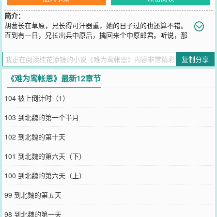
简介：
胡葚长在草原，兄长得可汗器重，她的日子过的也还算不错。
直到有一日，兄长出兵中原后，擒回来个中原郎君。听说，那
人是中原高门嫡子，身份贵胄；听说，他虽为文臣，却杀敌勇猛，是
可造之材。可汗有心将其收入麾下，但他宁死不屈，百般受刑羞辱皆
复制分享
不低头。无计可施之下，有人进言，给他娶个妻。有了媳妇、生个孩
子收收他的心，当然，也是做给中原皇帝看。会相信重刑之下不降，
《难为鸾帐恩》最新12章节
还会相信娶妻生子之人仍有归心？这女子的身份有讲究——低了，与
中原的通房无异；高了，可汗的公主怎会委身为饵？后来，兄长找上
104 被上倒计时（1）
了她。再后来，她给谢锡哮送了一碗鹿血酒。她想，谢锡哮是恨她
的，不然看她的视线不会那么冷，同寝时不会强忍情动不予回应。更
103 到北魏的第一个半月
不会在与中原里应外合射杀可汗后，摔死了他们尚在襁褓的幼子。
——五年后，谢锡哮已手握重权。杀子证身，手段毒辣，乃天子第一
102 到北魏的第十天
近臣。但午夜梦回，他总会想起那段被俘时令人作呕的三年。直到边
境再次作乱，他领兵前去平定，竟再遇那反复折辱他的女子。她一身
101 到北魏的第六天（下）
汉人打扮，虽已再嫁，却成了孀妇，将她与亡夫的孩子紧紧护在怀
中。她单薄的身子在发抖，眼含惊惧地望着他。谢锡哮浸在怨憎中多
100 到北魏的第六天（上）
年的心，终是有了宣泄的方向……处境调转。如今任人施为的阶下
囚，是她。【阅读指南】1、1v1双洁2、孩子没摔死，男主也没想
99 到北魏的第五天
摔，更没有无辜孩子受伤害，有没有人能认真看文案，认真看作话，
谁能给我一个明确的答复嘛！认真看的，到底是谁！（真没招啦！反
98 到北魏的第一天