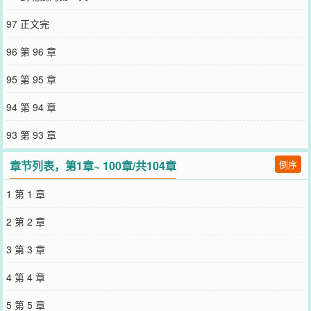
复强调了，咋还有人问啊呜呜呜）3、重逢后男主看到的孩子其实是他
和女主的4、架空，官职、人物称谓参考唐宋明，地里位置私设（地
97 正文完
名、族群名之类，很多都是作者觉得什么好听用什么）5、草原设定是
古代草原民族集一体，文中有草原话参考蒙古语同音(如女主名胡葚对
96 第 96 章
应呼森，希望的意思)6、感情流，酸甜口7、不要在本文底下提到别的
作品，也不要在别的作品下提到本文，看到了作者会鸟悄删除【排
95 第 95 章
雷】男主出征前定过亲，被擒后姑娘就嫁人了（双洁文肯定是跟定亲
的姑娘没有感情啦）～～～以下为预收，欢迎移步专栏收藏～～～陆
94 第 94 章
崳霜与杜羿承互相看不过眼，奈何天家赐婚，按头做了夫妻。婚后两
年，虽争吵不断，但她主内执掌中馈，杜羿承主外独挑门楣，日子越
93 第 93 章
过越好也算有滋有味。直到她有孕的第九月，宫中生变，杜羿承入宫
救驾危险重重。临行前的深夜，她为他披上战甲，第一次从他眼中看
章节列表，第1章~ 100章/共104章
倒序
到直白难抑的深情。他紧紧握住她的手：“我早就心悦你了，从前怪我
好颜面，一直欠你这句铺白心意的话……若我能活着回来，定再也不
1 第 1 章
同你嘴硬，比成成还要听你的话。”成成是婚后他们一起养的土狗。然
后，他当着手下们皆是视死如归的肃穆眼神中，狠狠亲了她一口。
2 第 2 章
——圣驾脱陷，他浑身是伤被抬了回来，头也摔了个大包，但好在留
了条命。陆崳霜担心之余，想到他的那些话免不得脸红，老夫老妻的
3 第 3 章
说这些，过后见面可不得害羞?可当他醒来后，太医却说他脑中似生瘀
血，丢了三年记忆。对上他同年少时一样倨傲的眸光，听着他脱口而
4 第 4 章
出：“娶妻？我是傻了才会娶你。”陆崳霜被气得险些动了胎气。不
是，这货演我呢吧？——杜羿承是真的发自肺腑讨厌过陆崳霜，故而
5 第 5 章
当他知晓自己与她成了亲，与天塌了无异。幸而下人说他们夫妻不睦