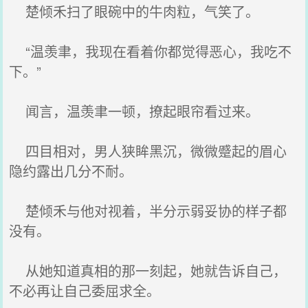
楚倾禾扫了眼碗中的牛肉粒，气笑了。
“温羡聿，我现在看着你都觉得恶心，我吃不
下。”
闻言，温羡聿一顿，撩起眼帘看过来。
四目相对，男人狭眸黑沉，微微蹙起的眉心
隐约露出几分不耐。
楚倾禾与他对视着，半分示弱妥协的样子都
没有。
从她知道真相的那一刻起，她就告诉自己，
不必再让自己委屈求全。