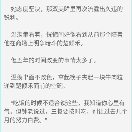
她态度坚决，那双美眸里再次流露出久违的
锐利。
温羡聿看着，恍惚间好像看到从前那个陪着
他在商场上明争暗斗的楚倾禾。
但五年的时间改变的事情太多了。
温羡聿面不改色，拿起筷子夹起一块牛肉粒
递到楚倾禾面前的空碗。
“吃饭的时候不适合谈这些，我知道你心里有
气，但钟老说过，三餐要按时吃，别让过去几个
月的努力白费。”