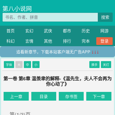
第八小说网
搜索
首页
玄幻
武侠
都市
历史
网游
科幻
言情
其他
排行
完本
登录
追看新章节，下载本站客户端无广告APP
↓↓↓
字体
大
中
小
换手
关灯
第一卷 第6章 温羡聿的解释-《温先生，夫人不会再为
你心动了》
上一章
目录
存书签
下一章
第(1/3)页