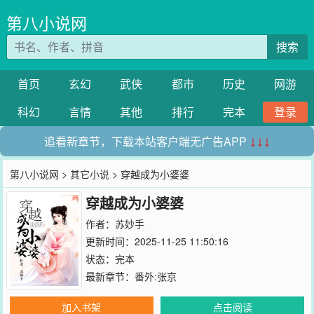
第八小说网
搜索
首页
玄幻
武侠
都市
历史
网游
科幻
言情
其他
排行
完本
登录
追看新章节，下载本站客户端无广告APP
↓↓↓
第八小说网
>
其它小说
> 穿越成为小婆婆
穿越成为小婆婆
作者：
苏妙手
更新时间：2025-11-25 11:50:16
状态：完本
最新章节：
番外:张京
加入书架
点击阅读