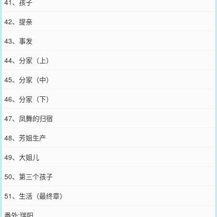
41、孩子
42、提亲
43、事发
44、分家（上）
45、分家（中）
46、分家（下）
47、凤舞的归宿
48、芳姐生产
49、大姐儿
50、第三个孩子
51、生活（最终章）
番外:瑞阳