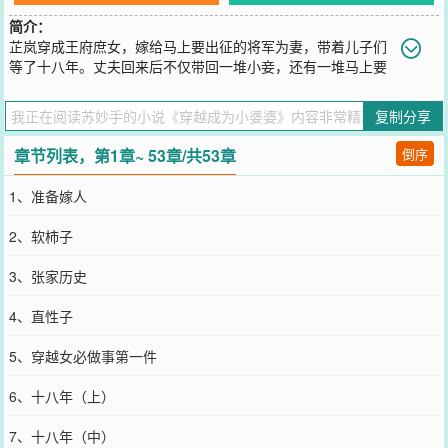
简介：
芷岚穿成王府庶女，嫁给马上要出征的将军为妻，带着儿子们
等了十八年。丈夫回来后不仅带回一堆小妾，还有一堆马上要
成亲的庶子庶女。不过怕啥，别人穿成媳妇怕，咱都是婆婆了，还怕
什么！人家斗小妾撑死有个老公帮忙，她可是有儿媳妇帮忙的人！--
复制分享
情节虚构，请勿模仿...
您要是觉得《
穿越成为小婆婆
》还不错的话请不要忘记向您QQ群和微
章节列表，第1章~ 53章/共53章
倒序
博微信里的朋友推荐哦！
1、准备嫁人
2、软柿子
3、张家历史
4、直性子
5、穿越女必做事第一件
6、十八年（上）
7、十八年（中）