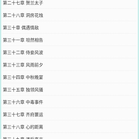
第二十七章 贺兰太子
第二十八章 洞房花烛
第三十章 偶遇情敌
第三十一章 坦然相告
第三十二章 侍妾风波
第三十三章 风雨前夕
第三十四章 中秋晚宴
第三十五章 独领风骚
第三十六章 中毒事件
第三十七章 齐府噩运
第三十八章 心的距离