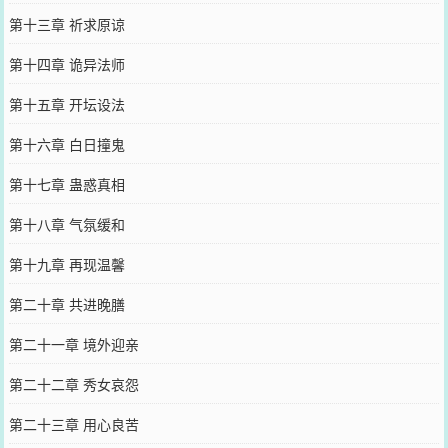
第十三章 祈求原谅
第十四章 诡异法师
第十五章 开坛设法
第十六章 白日撞鬼
第十七章 蛊惑真相
第十八章 气氛缓和
第十九章 再现温馨
第二十章 共进晚膳
第二十一章 境外迎亲
第二十二章 秀女哀怨
第二十三章 用心良苦