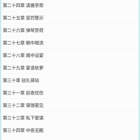
第二十四章 清雅亭旁
第二十五章 惩罚警示
第二十六章 弹琴赏荷
第二十七章 朝中暗流
第二十八章 阁中设宴
第二十九章 宴请依萝
第三十章 驻扎驿站
第三十一章 前夜忧伤
第三十二章 驿馆密见
第三十三章 私下密谋
第三十四章 中夜无眠