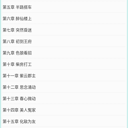
第五章 半路搭车
第六章 醉仙楼上
第七章 突然昏迷
第八章 初到王府
第九章 色狼看招
第十章 柴房打工
第十一章 紫云郡主
第十二章 思念涌动
第十三章 春心微动
第十四章 美人冤家
第十五章 化敌为友