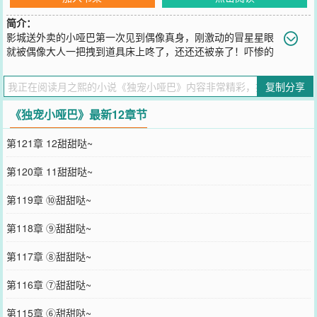
简介：
影城送外卖的小哑巴第一次见到偶像真身，刚激动的冒星星眼
就被偶像大人一把拽到道具床上咚了，还还还被亲了！吓惨的
小哑巴赏了偶像一个小粉拳。雷影帝：很好，你做替身，陪我演场强
戏。小哑巴：(△|||)软萌指数：★★★★★甜宠指数：★★★★★超超
复制分享
超霸道影帝攻温润呆萌傻白甜受PS:甜文♂生子♂主受♂日常♂攻宠受
啊一句话简介：影帝大人很冷，但恋爱起来超甜~
《独宠小哑巴》最新12章节
您要是觉得《
独宠小哑巴
》还不错的话请不要忘记向您QQ群和微博微
信里的朋友推荐哦！
第121章 12甜甜哒~
第120章 11甜甜哒~
第119章 ⑩甜甜哒~
第118章 ⑨甜甜哒~
第117章 ⑧甜甜哒~
第116章 ⑦甜甜哒~
第115章 ⑥甜甜哒~