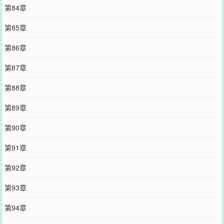
第84章
第85章
第86章
第87章
第88章
第89章
第90章
第91章
第92章
第93章
第94章