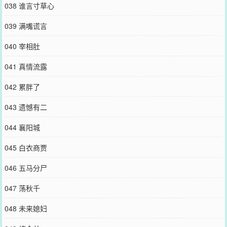
038 谁言寸草心
039 满嘴谎言
040 宰相肚
041 真情流露
042 累胖了
043 遗憾有二
044 襄阳城
045 白衣商贾
046 五马分尸
047 荡秋千
048 未来媳妇