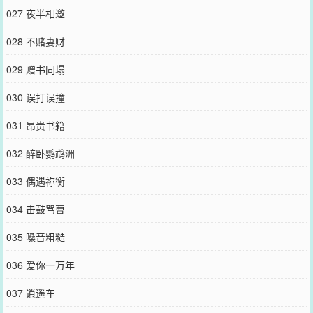
027 夜半相邀
028 不赌妻财
029 赠书同塌
030 误打误撞
031 昂贵书籍
032 醉卧鹦鹉洲
033 偶遇祢衡
034 击鼓骂曹
035 嗓音粗糙
036 爱你一万年
037 逍遥车