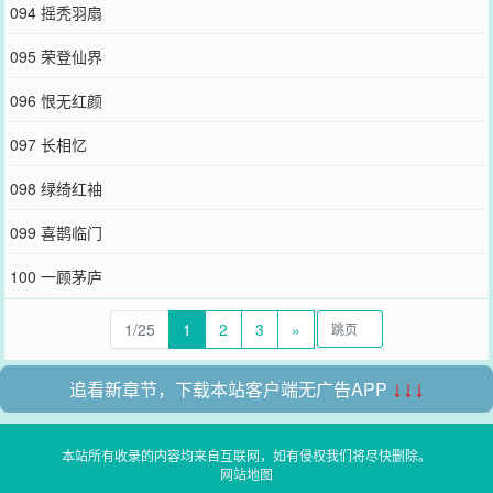
094 摇秃羽扇
095 荣登仙界
096 恨无红颜
097 长相忆
098 绿绮红袖
099 喜鹊临门
100 一顾茅庐
1/25
1
2
3
»
追看新章节，下载本站客户端无广告APP
↓↓↓
本站所有收录的内容均来自互联网，如有侵权我们将尽快删除。
网站地图