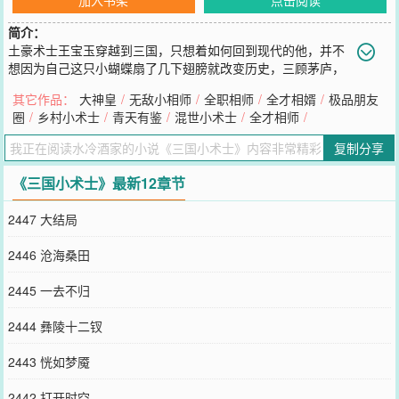
简介：
土豪术士王宝玉穿越到三国，只想着如何回到现代的他，并不
想因为自己这只小蝴蝶扇了几下翅膀就改变历史，三顾茅庐，
草船借箭，火烧赤壁，不学无术只看过《三国演义》的王宝玉下定决
其它作品：
大神皇
/
无敌小相师
/
全职相师
/
全才相婿
/
极品朋友
心要遵循历史的发展，于是，三国乱了，史学家哭了……小术士正版
圈
/
乡村小术士
/
青天有鉴
/
混世小术士
/
全才相师
/
书友群：61566921，期待大家的加入！新书《大神皇》发布，传递
门：&lt;ahref=&quot;http://17k.com/book/17113
复制分享
您要是觉得《
三国小术士
》还不错的话请不要忘记向您QQ群和微博微
信里的朋友推荐哦！
《三国小术士》最新12章节
2447 大结局
2446 沧海桑田
2445 一去不归
2444 彝陵十二钗
2443 恍如梦魇
2442 打开时空