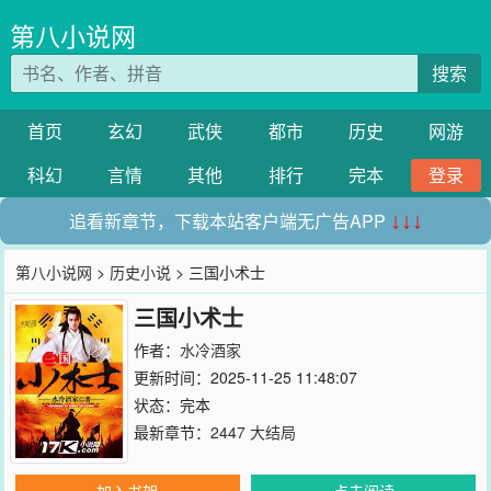
第八小说网
搜索
首页
玄幻
武侠
都市
历史
网游
科幻
言情
其他
排行
完本
登录
追看新章节，下载本站客户端无广告APP
↓↓↓
第八小说网
>
历史小说
> 三国小术士
三国小术士
作者：
水冷酒家
更新时间：2025-11-25 11:48:07
状态：完本
最新章节：
2447 大结局
加入书架
点击阅读