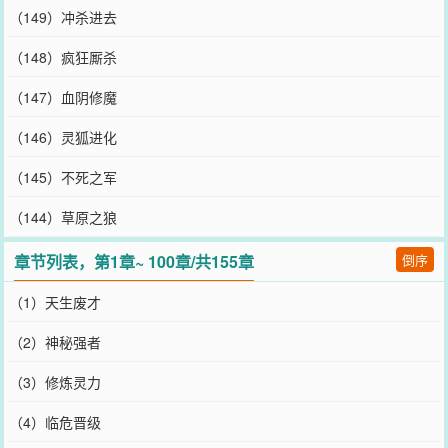
（149）冲杀进去
（148）疯狂厮杀
（147）血阴修魔
（146）灵狐进化
（145）不死之军
（144）草原之狼
章节列表，第1章~ 100章/共155章
倒序
（1）天生废才
（2）神秘强者
（3）修炼灵力
（4）临危晋级