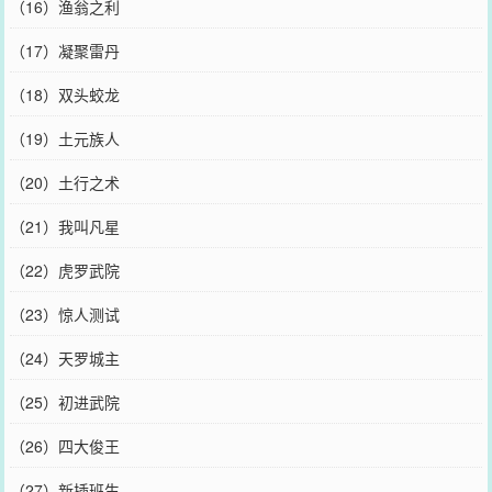
（16）渔翁之利
（17）凝聚雷丹
（18）双头蛟龙
（19）土元族人
（20）土行之术
（21）我叫凡星
（22）虎罗武院
（23）惊人测试
（24）天罗城主
（25）初进武院
（26）四大俊王
（27）新插班生