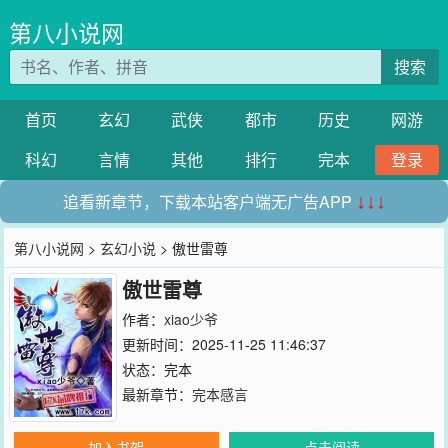
第八小说网
搜索
首页
玄幻
武侠
都市
历史
网游
科幻
言情
其他
排行
完本
登录
追看新章节，下载本站客户端无广告APP
↓↓↓
第八小说网
>
玄幻小说
> 傲世雷尊
傲世雷尊
作者：
xiao少爷
更新时间：2025-11-25 11:46:37
状态：完本
最新章节：
完本感言
加入书架
点击阅读