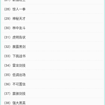
（28）惊人一拳
（29）神秘天才
（30）林中友斗
（31）虎明告状
（32）展露黑剑
（33）下挑战书
（34）雷龙剑技
（35）低调出场
（36）不可置信
（37）震骇剑技
（38）强大黑英