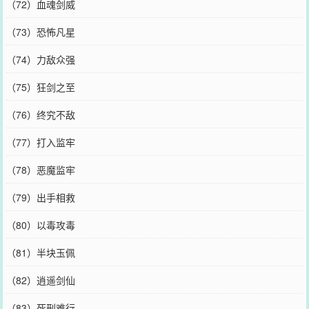
（72）血魂剑威
（73）恐怖凡星
（74）力敌众强
（75）狂剑之至
（76）终究不敌
（77）打入监牢
（78）恶魔监牢
（79）出手相救
（80）以毒攻毒
（81）半块玉佩
（82）逍遥剑仙
（83）死刑难行