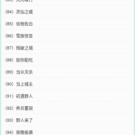
（84）灵仙之威
（85）信物告白
（86）雪族惊变
（87）残破之城
（88）就你配吃
（89）当众灭杀
（90）当上城主
（91）初遇野人
（92）养兵蓄锐
（93）野人来了
（94）夜晚偷袭