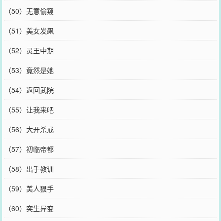
（50）无意偷窥
（51）美女发飙
（52）灵王中期
（53）竟然是她
（54）返回武院
（55）让我来吧
（56）大开杀戒
（57）初临帝都
（58）出手教训
（59）美人狠手
（60）突生异变