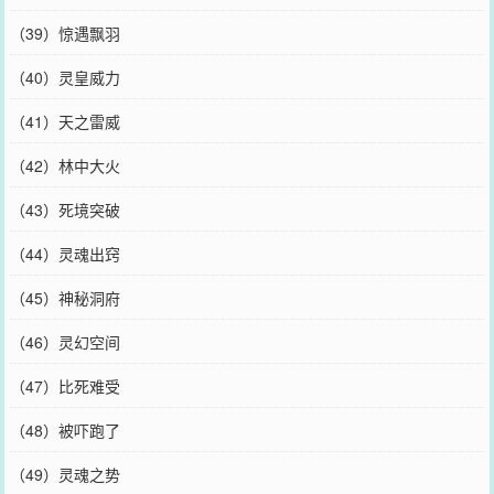
（39）惊遇飘羽
（40）灵皇威力
（41）天之雷威
（42）林中大火
（43）死境突破
（44）灵魂出窍
（45）神秘洞府
（46）灵幻空间
（47）比死难受
（48）被吓跑了
（49）灵魂之势