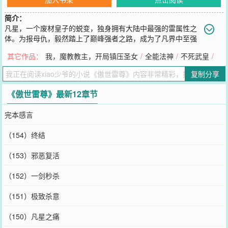
简介：
凡星，一个废材皇子的蜕变，独身拥有大陆中最强的雷属性之
体。为报母仇，毅然踏上了巅峰强者之路，成为了凡界中至强
巅峰强者！爱情，是唯一的；友谊，是最真诚的；属性，是最霸道
其它作品：
我，魔教教主，开局镇压圣女
/
全能法神
/
不死武皇
/
的；而我的剑，是最强的！===========新书《炎武战神》已开坑，
望新老读者支持，可以先收藏着，六月连载。
复制分享
您要是觉得《
傲世雷尊
》还不错的话请不要忘记向您QQ群和微博微信
里的朋友推荐哦！
《傲世雷尊》最新12章节
完本感言
（154）终结
（153）邪恶复活
（152）一剑秒杀
（151）极致杀意
（150）凡星之痛