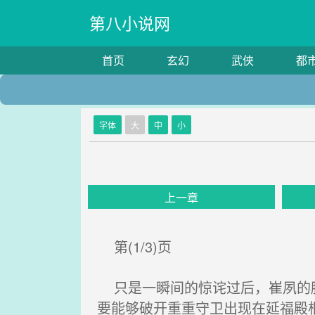
第八小说网
首页
玄幻
武侠
都
字体
大
中
小
上一章
第(1/3)页
只是一瞬间的惊诧过后，崔夙的脸
要能够破开重重守卫出现在延福殿