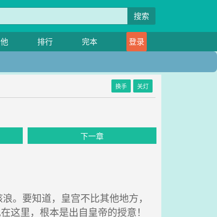
搜索
其他
排行
完本
登录
换手
关灯
下一章
浪。要知道，皇宫不比其他地方，
现在这里，根本是出自皇帝的授意！