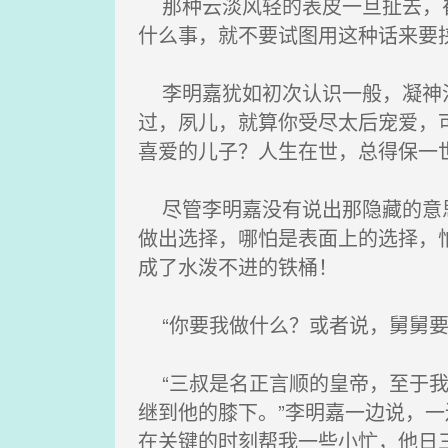
那种云淡风轻的表皮一旦扯去，崔
什么事，就不要试图用这种话来要挟
李明嘉犹如初次认识一般，凝神注
过，夙儿，就算你受尽太后宠爱，
喜爱的儿子？人生在世，总得保一
尽管李明嘉没有说出那隐藏的意思
做出选择，哪怕是表面上的选择，
成了水泼不进的铁桶！
“你要我做什么？或者说，舅舅要
“三叔是名正言顺的皇帝，至于我
继到他的膝下。”李明嘉一边说，
在关键的时刻帮我一些小忙，他日