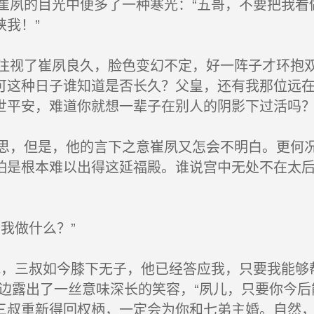
夙的目光中便多了一种寒光：“五哥，不要把我看
我！”
视了崔夙良久，脸色变幻不定，好一阵子才环抱双
可这种日子谁知道是否长久？父皇，还有我那位远
世平安，难道你就想一辈子在别人的阴影下过活吗？
，但是，他的言下之意崔夙又怎会不明白。更何况
怕是根本难以出得这延福殿。谁说宫中无处不在太
我做什么？”
，三叔如今膝下无子，他已经答应我，只要我能够
一边露出了一丝意味深长的笑容，“夙儿，只要你今
三叔重新得回权柄，一定会为你和七弟主婚。自然，