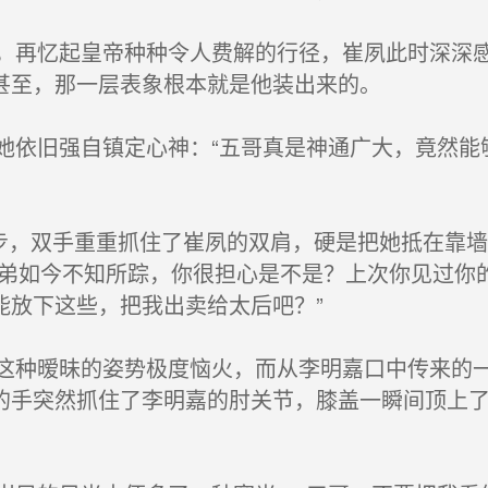
再忆起皇帝种种令人费解的行径，崔夙此时深深感
甚至，那一层表象根本就是他装出来的。
依旧强自镇定心神：“五哥真是神通广大，竟然能
步，双手重重抓住了崔夙的双肩，硬是把她抵在靠
七弟如今不知所踪，你很担心是不是？上次你见过你
能放下这些，把我出卖给太后吧？”
种暧昧的姿势极度恼火，而从李明嘉口中传来的一
的手突然抓住了李明嘉的肘关节，膝盖一瞬间顶上