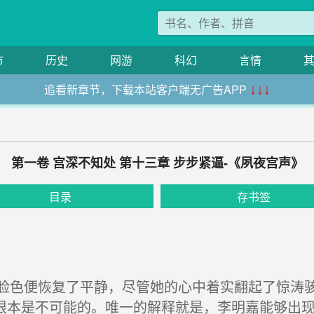
市
历史
网游
科幻
言情
追看新章节，下载本站客户端无广告APP
↓↓↓
第一卷 宫深不知处 第十三章 步步紧逼-《夙夜宫声》
目录
存书签
色便恢复了平静，尽管她的心中着实翻起了惊涛骇
根本是不可能的。唯一的解释就是，李明嘉能够出